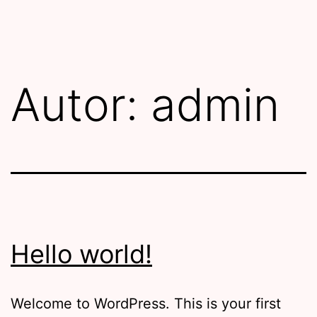
Zum
Network
Inhalt
Marketing
springen
leicht
Autor:
admin
gemacht
Hello world!
Welcome to WordPress. This is your first